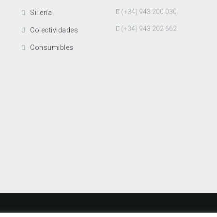
(+34) 943 200 030
Sillería
(+34) 943 202 662
Colectividades
Consumibles