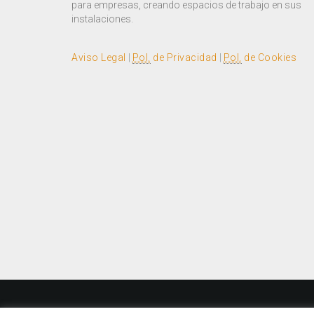
para empresas, creando espacios de trabajo en sus
instalaciones.
Aviso Legal
|
Pol.
de Privacidad
|
Pol.
de Cookies